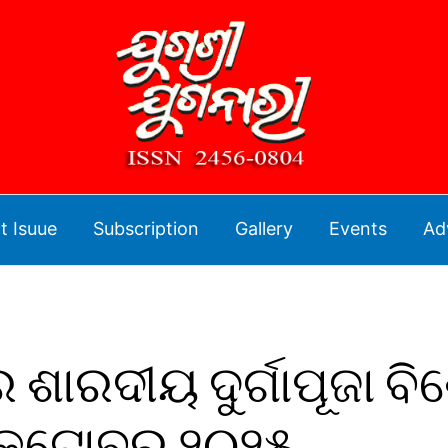
t Isuue
Subscription
Gallery
Events
Ad
 ଶାରଦୀୟ ଦୁର୍ଗାପୂଜା ବ
କ୍ଟୋବର ୨୦୨୫