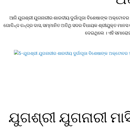
ଆଜି ଯୁଗଶ୍ରୀ ଯୁଗନାରୀର ଶାରଦୀୟ ଦୁର୍ଗାପୂଜା ବିଶେଷାଙ୍କ ଅକ୍ଟୋବର
ଗୋବିନ୍ଦ ଚନ୍ଦ୍ର ଦାସ, ସମ୍ମାନିତ ଅତିଥି ସଦର ବିଧାୟକ ଶ୍ରୀଯୁକ୍ତ ମାନସ
ଦେଇଥିଲେ । ଏହି ସମାରୋହରେ 
ଯୁଗଶ୍ରୀ ଯୁଗନାରୀ ମାସି