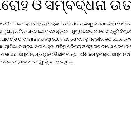
ୋହ ଓ ସମ୍ବର୍ଦ୍ଧନା ଉ
ୀ ମାସିକ ମହିଳା ସାହିତ୍ୟ ପତ୍ରିକାର ବାର୍ଷିକ ସାରସ୍ୱତ ସମାରୋହ ଓ ସମ୍ବର୍
଼ୀ ମୁଖ୍ୟ ଅତିଥି ଭାବେ ଯୋଗଦେଇଥିଲେ । ମୁଖ୍ୟବକ୍ତା ଭାବେ ସଂସ୍କୃତି ବିଶ
ାର ଆଚାର୍ଯ୍ୟ ଓ ସମ୍ମାନିତ ଅତିଥି ଭାବେ ପ୍ରଫେସର ଡ଼ ସଙ୍ଗୀତା ରଥ ଯୋଗଦେ
ଧ୍ୟାପିକା ଡ଼ ପ୍ରଭାବତୀ ପଣ୍ଡା ଅତିଥି ପରିଚୟ ଓ ସ୍ୱାଗତ ଭାଷଣ ପ୍ରଦାନ 
ାଜସେବା ସମ୍ମାନ, ଶ୍ରୀଯୁକ୍ତ କିରୀଟ ଗାନ୍ଧୀ, ପରିବେଶ ସୁରକ୍ଷା ସମ୍ମାନ ଓ 
ିତରକ ସମ୍ମାନରେ ସମ୍ୱର୍ଦ୍ଧିତ ହୋଇଥିଲେ