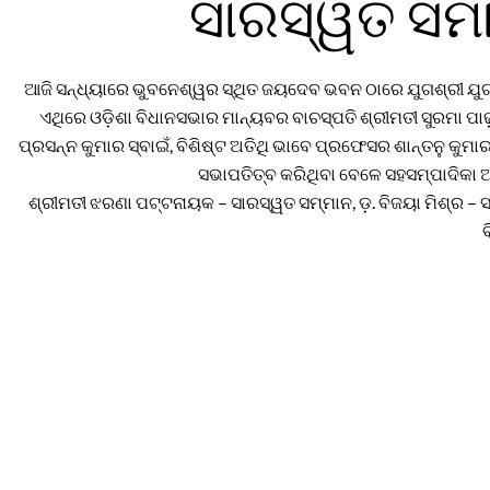
ସାରସ୍ୱତ ସମାର
ଆଜି ସନ୍ଧ୍ୟାରେ ଭୁବନେଶ୍ୱର ସ୍ଥିତ ଜୟଦେବ ଭବନ ଠାରେ ଯୁଗଶ୍ରୀ ଯୁଗନାର
ଏଥିରେ ଓଡ଼ିଶା ବିଧାନସଭାର ମାନ୍ୟବର ବାଚସ୍ପତି ଶ୍ରୀମତୀ ସୁରମା ପାଢ
ପ୍ରସନ୍ନ କୁମାର ସ୍ବାଇଁ, ବିଶିଷ୍ଟ ଅତିଥି ଭାବେ ପ୍ରଫେସର ଶାନ୍ତନୁ କୁମ
ସଭାପତିତ୍ବ କରିଥିବା ବେଳେ ସହସମ୍ପାଦିକା ଅ
ଶ୍ରୀମତୀ ଝରଣା ପଟ୍ଟନାୟକ – ସାରସ୍ୱତ ସମ୍ମାନ, ଡ଼. ବିଜୟା ମିଶ୍ର – ସମ
ବ