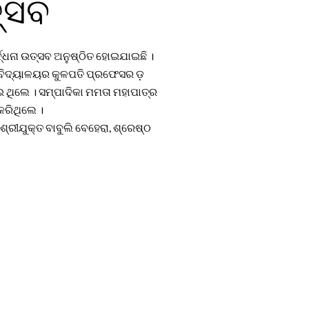
ତ୍ସବ
ଦ୍ଧନା ଉତ୍ସବ ଅନୁଷ୍ଠିତ ହୋଇଯାଇଛି ।
୍ଵବିଦ୍ୟାଳୟର କୁଳପତି ପ୍ରଫେସର ଡ଼
ଇ ଥିଲେ । ସମ୍ପାଦିକା ମମତା ମହାପାତ୍ର
କରିଥିଲେ ।
ଶ୍ରୀଯୁକ୍ତ ବାବୁଲି ବେହେରା, ଶ୍ରେଷ୍ଠ