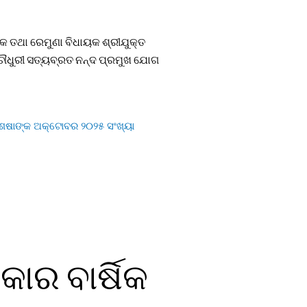
କ ତଥା ରେମୁଣା ବିଧାୟକ ଶ୍ରୀଯୁକ୍ତ
ର ଚୌଧୁରୀ ସତ୍ୟବ୍ରତ ନନ୍ଦ ପ୍ରମୁଖ ଯୋଗ
କାର ବାର୍ଷିକ