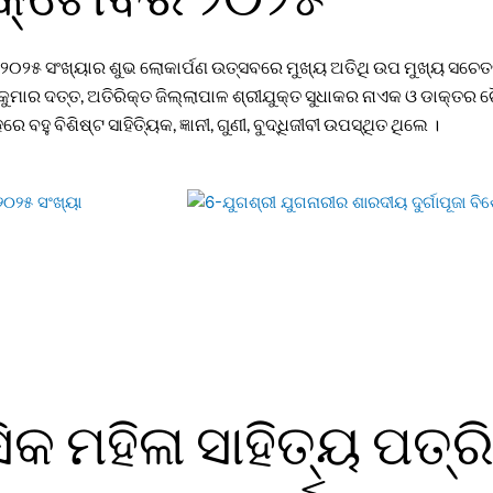
 ୨୦୨୫ ସଂଖ୍ୟାର ଶୁଭ ଲୋକାର୍ପଣ ଉତ୍ସବରେ ମୁଖ୍ୟ ଅତିଥି ଉପ ମୁଖ୍ୟ ସଚେତ
 କୁମାର ଦତ୍ତ, ଅତିରିକ୍ତ ଜିଲ୍ଲାପାଳ ଶ୍ରୀଯୁକ୍ତ ସୁଧାକର ନାଏକ ଓ ଡାକ୍ତ
ବହୁ ବିଶିଷ୍ଟ ସାହିତ୍ୟିକ, ଜ୍ଞାନୀ, ଗୁଣୀ, ବୁଦ୍ଧିଜୀବୀ ଉପସ୍ଥିତ ଥିଲେ ।
କ ମହିଳା ସାହିତ୍ୟ ପତ୍ରି