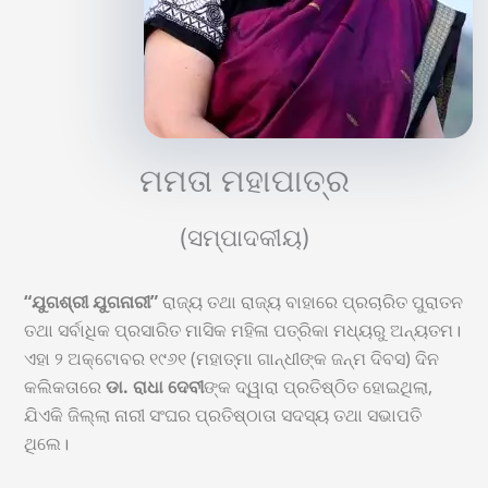
ମମତା ମହାପାତ୍ର
(ସମ୍ପାଦକୀୟ)
“ଯୁଗଶ୍ରୀ ଯୁଗନାରୀ”
ରାଜ୍ୟ ତଥା ରାଜ୍ୟ ବାହାରେ ପ୍ରଚାରିତ ପୁରାତନ
ତଥା ସର୍ବାଧିକ ପ୍ରସାରିତ ମାସିକ ମହିଳା ପତ୍ରିକା ମଧ୍ୟରୁ ଅନ୍ୟତମ।
ଏହା ୨ ଅକ୍ଟୋବର ୧୯୬୧ (ମହାତ୍ମା ଗାନ୍ଧୀଙ୍କ ଜନ୍ମ ଦିବସ) ଦିନ
କଲିକତାରେ
ଡା. ରାଧା ଦେବୀ
ଙ୍କ ଦ୍ୱାରା ପ୍ରତିଷ୍ଠିତ ହୋଇଥିଲା,
ଯିଏକି ଜିଲ୍ଲା ନାରୀ ସଂଘର ପ୍ରତିଷ୍ଠାତା ସଦସ୍ୟ ତଥା ସଭାପତି
ଥିଲେ।