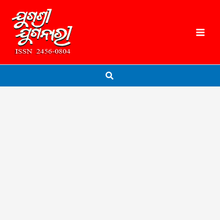
Skip
to
content
Search